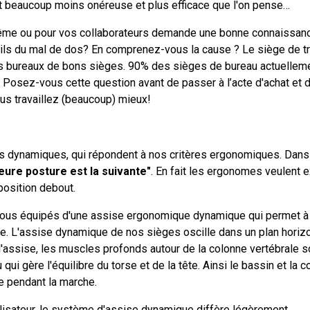
st beaucoup moins onéreuse et plus efficace que l'on pense…
même ou pour vos collaborateurs demande une bonne connaissance
-ils du mal de dos? En comprenez-vous la cause ? Le siège de tr
os bureaux de bons sièges. 90% des sièges de bureau actuelleme
Posez-vous cette question avant de passer à l’acte d'achat et d
ous travaillez (beaucoup) mieux!
 dynamiques, qui répondent à nos critères ergonomiques. Dan
leure posture est la suivante"
. En fait les ergonomes veulent 
position debout.
ous équipés d'une assise ergonomique dynamique qui permet à l
ée. L'assise dynamique de nos sièges oscille dans un plan horiz
'assise, les muscles profonds autour de la colonne vertébrale son
 qui gère l'équilibre du torse et de la tête. Ainsi le bassin et la
 pendant la marche.
tilisateur, le système d'assise dynamique diffère légèrement.