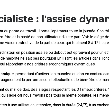
ialiste : l'assise dyn
nt du poste de travail; Il porte l’opérateur toute la journée. Son r
ien-être et la santé de son utilisateur d'autre part. Voir le siège
e vision restrictive de la part de ceux qui l'utilisent 8 à 12 heure
'ordinateur en position assise ou debout est éprouvant pour un êt
nde majorité ne sait pas pourquoi! En lisant les articles dans l'
 qui répondent à nos critères ergonomiques dynamiques.
namique
, permettant d’activer les muscles du dos en continu sans
s augmentent la performance intellectuelle et le bien-être de mani
 du mal de dos, des sièges respectant les 3 fameux critères "ST
oix du siège car nous n'avons pas tous la même pointure, les mêm
 à une utilisation intensive, dans la durée (24/7), à un environ