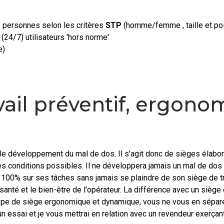
s personnes selon les critères
STP
(homme/femme , taille et po
 (24/7) utilisateurs 'hors norme'
e)
vail préventif, ergono
e développement du mal de dos. Il s'agit donc de sièges élaborés
ures conditions possibles. Il ne développera jamais un mal de d
r à 100% sur ses tâches sans jamais se plaindre de son siège de tr
anté et le bien-être de l'opérateur. La différence avec un siège
ype de siège ergonomique et dynamique, vous ne vous en séparer
 essai et je vous mettrai en relation avec un revendeur exerçan