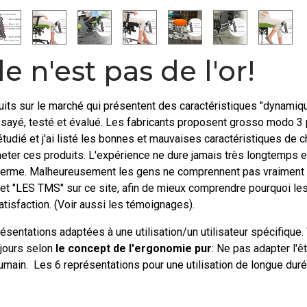
le n'est pas de l'or!
ts sur le marché qui présentent des caractéristiques "dynamique
i essayé, testé et évalué. Les fabricants proposent grosso modo
 étudié et j'ai listé les bonnes et mauvaises caractéristiques d
cheter ces produits. L'expérience ne dure jamais très longtemps e
 terme. Malheureusement les gens ne comprennent pas vraiment po
'onglet "LES TMS" sur ce site, afin de mieux comprendre pourquoi 
atisfaction. (Voir aussi les témoignages).
sentations adaptées à une utilisation/un utilisateur spécifique.
 jours selon
le concept de l'ergonomie pur
: Ne pas adapter l'
 humain. Les 6 représentations pour une utilisation de longue duré